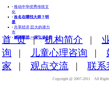
·
推动中华优秀传统文
化
·
改名在哪找大师？明
星
·
共享经济 巨大的潜力
市
首 页
|
机构简介
|
·
撼动集团,一家弘扬“共
询
|
儿童心理咨询
|
家
|
观点交流
|
联系
Copyright @ 2007-2011 All Righ