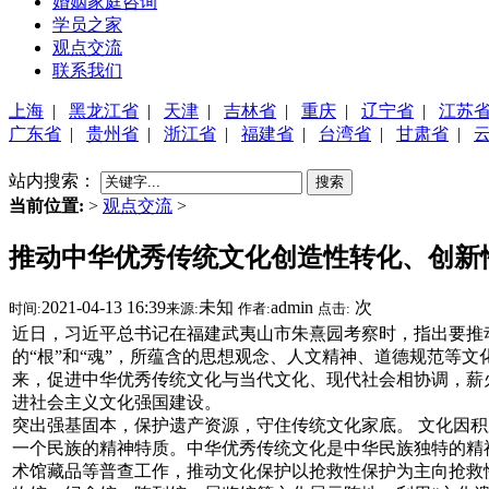
婚姻家庭咨询
学员之家
观点交流
联系我们
上海
|
黑龙江省
|
天津
|
吉林省
|
重庆
|
辽宁省
|
江苏
广东省
|
贵州省
|
浙江省
|
福建省
|
台湾省
|
甘肃省
|
站内搜索：
搜索
当前位置:
>
观点交流
>
推动中华优秀传统文化创造性转化、创新
2021-04-13 16:39
未知
admin
次
时间:
来源:
作者:
点击:
近日，习近平总书记在福建武夷山市朱熹园考察时，指出要推
的“根”和“魂”，所蕴含的思想观念、人文精神、道德规范等
来，促进中华优秀传统文化与当代文化、现代社会相协调，薪
进社会主义文化强国建设。
突出强基固本，保护遗产资源，守住传统文化家底。 文化因
一个民族的精神特质。中华优秀传统文化是中华民族独特的精
术馆藏品等普查工作，推动文化保护以抢救性保护为主向抢救