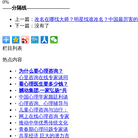
0%
------分隔线----------------------------
上一篇：
改名在哪找大师？明星找谁改名？中国最厉害的
下一篇：没有了
栏目列表
热点内容
·
为什么要心理咨询？
·
心里咨询在线专家谈同
·
看心理医生要多少钱？
·
撼动集团,一家弘扬“共
·
中国心理学家颜廷利谈
·
心理咨询、心理辅导与
·
儿童心理咨询与治疗：
·
网上在线心理咨询 专家
·
推动中华优秀传统文化
·
青春期心理问题专家谈
·
共享经济 巨大的潜力市