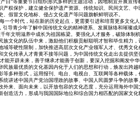
遗产日”等重要节日组织形式多样的主题活动，因地制宜开展宣传
识产权保护，建立健全保护遗产资源、传统知识、民间文艺、中
史、假冒文化地标、侵占文化遗产等问题旗帜鲜明说不。
于每一个时代，站在新的历史起点，更需要引进和培育更多文化
，引导青少年了解中国传统文化的精神谱系、发展脉络和璀璨成果
五千年文明滋养中成长为祖国栋梁。要强化人才服务，破除体制
民族文化的队伍中来，激励他们积极贡献聪明才智和毕生精力，
地域等硬性限制，加快推进高层次文化产业领军人才、优秀文化
和文化传承人才青黄不接等问题，为中国传统文化走出去提供坚
史才能开辟未来，善于继承才能善于创新，要深入挖掘和阐发中
华民族最优质的文化基因内化于人们的思想和行动，焕发出跨越
影等多种形式，运用报刊、电台、电视台、互联网等各种载体，
系统讲述中国共产党治国理政的故事、中国人民圆梦斗争的故事
收外来、面向未来，以开放包容的文化态度，充分运用海外中国
新创造活力，形成与我国国际地位和综合国力相匹配的国家文化