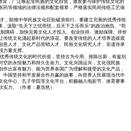
教育，广泛唤起全民族的文化自觉，激发参与保护传统文化的
医药等领域的法律法规和配套规章，严格落实民间传统工艺保
人才，助推中华民族文化巨轮破浪前行。要建立完善的优秀传统
，汲取“先天下之忧而忧，后天下之乐而乐”的政治抱负、“苟
机制障碍，加快完善文化人才投入、创业扶持、激励保障、评价
让传统文化涌起新时代的浪花。要改变传统的人才培养选拔观
创意人才、文化产品营销人才、民俗文化研究人才、非遗传承
强力量支撑。
华优秀传统文化的时代价值，坚持古为今用、推陈出新，有鉴别
时空的永恒魅力和持久生命力。文化兴国运兴，文化强民族
创作出富有魅力、能为世界各国广为理解和接受的文化产品，
、中国坚持和平发展合作共赢的故事，向世界人民展现当代中
文化中心、孔子学院等文化平台，积极融入电影节、体育赛事
软实力。（作者：夏浩然）