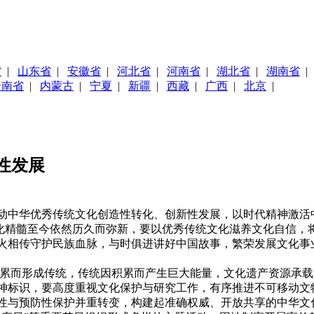
省
|
山东省
|
安徽省
|
河北省
|
河南省
|
湖北省
|
湖南省
云南省
|
内蒙古
|
宁夏
|
新疆
|
西藏
|
广西
|
北京
|
性发展
动中华优秀传统文化创造性转化、创新性发展，以时代精神激活
文化精髓至今依然历久而弥新，要以优秀传统文化滋养文化自信
火相传守护民族血脉，与时俱进讲好中国故事，繁荣发展文化事
积累而形成传统，传统因积累而产生巨大能量，文化遗产资源承
神标识，要高度重视文化保护与研究工作，有序推进不可移动文
性与预防性保护并重转变，构建起准确权威、开放共享的中华文