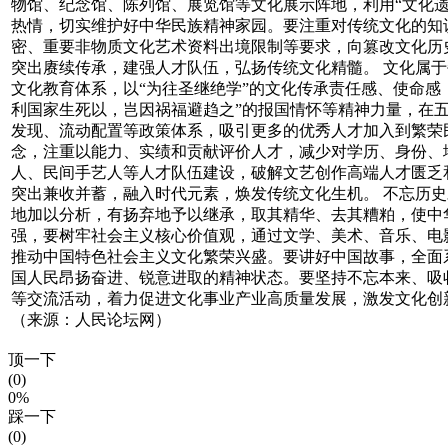
物馆、纪念馆、陈列馆、展览馆等文化展示阵地，利用“文化
热情，切实维护好中华民族精神家园。要注重对传统文化的知
密、重要非物质文化艺术资料出境限制等要求，向篡改文化历
突出赓续传承，建强人才队伍，弘扬传统文化精髓。 文化属
文化教育体系，以“为往圣继绝学”的文化传承责任感、使命感
利国家生死以，岂因祸福避趋之”的报国情怀等精神力量，在
发现、流动配置等政策体系，吸引更多的优秀人才加入到繁荣
念，注重以能力、实绩和贡献评价人才，减少对学历、身份、
人、民间手艺人等人才队伍建设，破解文艺创作高端人才匮乏
突出兼收并蓄，融入时代元素，焕发传统文化生机。 不忘历
地加以分析，有扬弃地予以继承，取其精华、去其糟粕，使中
强，要树牢社会主义核心价值观，通过文学、美术、音乐、电
推动中国特色社会主义文化繁荣兴盛。要讲好中国故事，全面
国人民昂扬奋进、锐意进取的精神状态。要坚持不忘本来、吸
等交流活动，着力促进文化事业产业高质量发展，激发文化创
（来源：人民论坛网）
顶一下
(0)
0%
踩一下
(0)